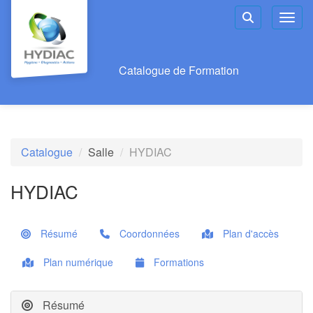
Aller au menu principal
Aller au contenu principal
Personnaliser l'interface
Toggl
Rechercher u
Catalogue de Formation
Catalogue
Salle
HYDIAC
HYDIAC
Résumé
Coordonnées
Plan d'accès
Plan numérique
Formations
Résumé